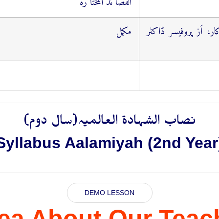
القصا ئد المختا رہ
، اَز پروفیسر ڈاکٹر
مکمل
نصاب الشہادۃ العالمیہ(سال دوم)
Syllabus Aalamiyah (2nd Year
DEMO LESSON
ea About Our Teac