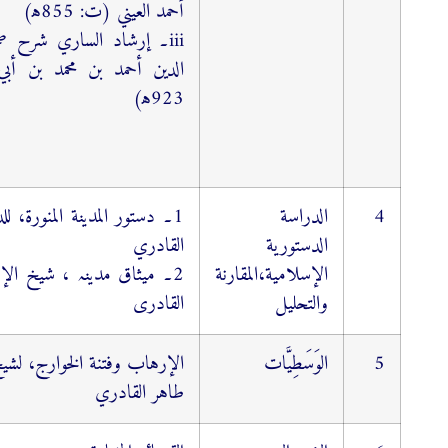
أحمد العیني (ت: 855ﻫ)
iii۔ إرشاد الساري شرح 
الدین أحمد بن محمد بن أب
923ﻫ)
4
الدراسة
1۔ دستور المدينة المنورة، 
الدستورية
القادري
الإسلامية،المقارنة
2۔ میثاق مدینہ ، شیخ الإ
والتحليل
القادری
5
الوَسَطِيَّات
الإرهاب وفتنة الخوارج، لشيخ
طاهر القادري