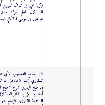
زكریا یحیی بن شرف النووي الد
ii. إكمال المعلم بفوائد مس
عیاض بن موسی المالكي الیحصبي
3۔ الجامع الصحیح، لأبي عبد
البخاري (ت: 256ﻫ) مع الشروح الآتية:
i۔ فتح الباري شرح صحيح ال
أحمد بن علي بن الحجر العسقلاني (
ii۔عمدة القاري، للإمام بدر ا