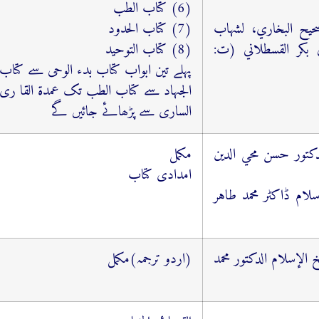
(6) كتاب الطب
صحیح البخاري، لشهاب
(7) كتاب الحدود
ي بكر القسطلاني (ت:
(8) كتاب التوحيد
پہلے تین ابواب کتاب بدء الوحی سے کتاب
الجہاد سے کتاب الطب تک عمدۃ القا ری ا
الساری سے پڑھائے جائیں گے
للدكتور حسن محي الدين
مکمل
امدادی کتاب
سلام ڈاکٹر محمد طاہر
 الإسلام الدكتور محمد
(اردو ترجمہ)مکمل