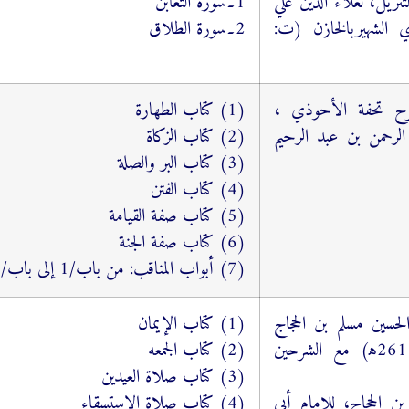
تنزیل، لعلاء الدین علي
1۔سورة التغابن
دي الشهيربالخازن (ت:
2۔سورۃ الطلاق
رح تحفة الأحوذي ،
(1) كتاب الطهارة
الرحمن بن عبد الرحیم
(2) كتاب الزكاة
(3) كتاب البر والصلة
(4) كتاب الفتن
(5) كتاب صفة القيامة
(6) كتاب صفة الجنة
(7) أبواب المناقب: من باب/1 إلى باب/12
لحسین مسلم بن الحجاج
(1) كتاب الإيمان
القشیري النيسابوري (ت: 261ﻫ) مع الشرحین
(2) كتاب الجمعه
(3) كتاب صلاة العيدين
ن الحجاج، للإمام أبي
(4) كتاب صلاة الاستسقاء