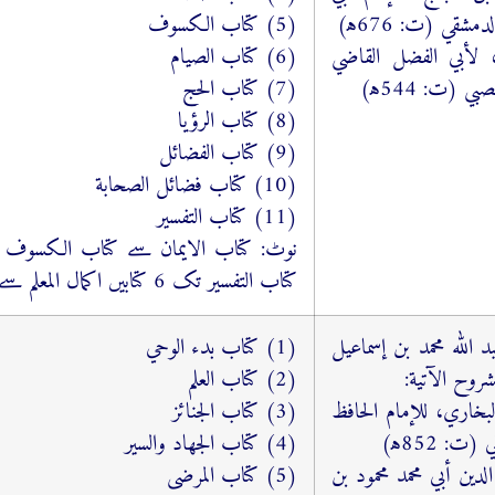
مشقي (ت: 676ﻫ)
(5) كتاب الكسوف
لم، لأبي الفضل القاضي
(6) كتاب الصيام
 (ت: 544ﻫ)
(7) كتاب الحج
(8) كتاب الرؤیا
(9) كتاب الفضائل
(10) كتاب فضائل الصحابة
(11) كتاب التفسیر
کتاب التفسیر تک 6 کتابیں اکمال المعلم سے پڑھائی جائیں گی۔
 الله محمد بن إسماعیل
(1) كتاب بدء الوحي
(2) كتاب العلم
بخاري، للإمام الحافظ
(3) كتاب الجنائز
ت: 852ﻫ)
(4) كتاب الجهاد والسير
لدین أبي محمد محمود بن
(5) كتاب المرضى