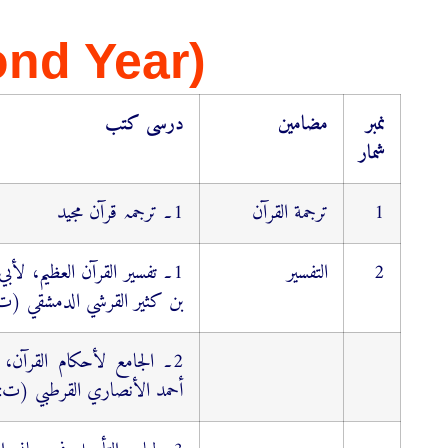
ond Year)
نمبر
مضامین
درسی کتب
شمار
1
ترجمة القرآن
1۔ ترجمہ قرآن مجید
2
التفسیر
1۔ تفسیر القرآن العظیم، لأب
بن كثیر القرشي الدمشقي (ت: 774
2۔ الجامع لأحكام القرآن، 
أحمد الأنصاري القرطبي (ت: 671ﻫ