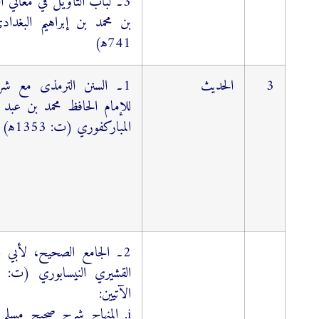
3۔ لباب التأویل في معاني ال
بن محمد بن إبراهيم البغدا
741ﻫ)
3
الحدیث
1۔ السنن الترمذی مع ش
للإمام الحافظ محمد بن عبد 
المباركفوري (ت: 1353ﻫ)
2۔ الجامع الصحیح، لأبي ا
الآتيین:
i. المنهاج شرح صحيح مسلم ب