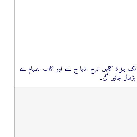
نوٹ: کتاب الایمان سے کتاب الکسوف تک پہلی5 کتابیں شرح المنہا ج سے اور کتاب الصیام سے