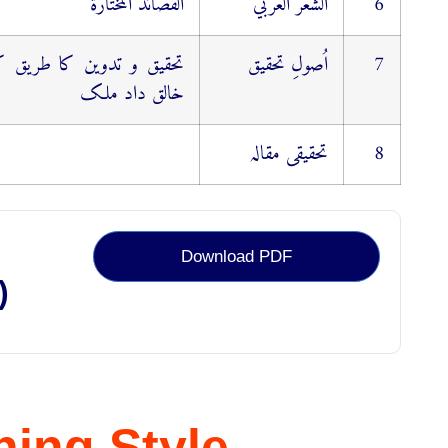
6
الشعر العربي
القصائد المختارۃ
7
اُصولِ تحقیق
تحقیق و تدوین کا طریق کار
خالق داد ملک
8
تحقیقی مقالہ
Download PDF
)
hing Style